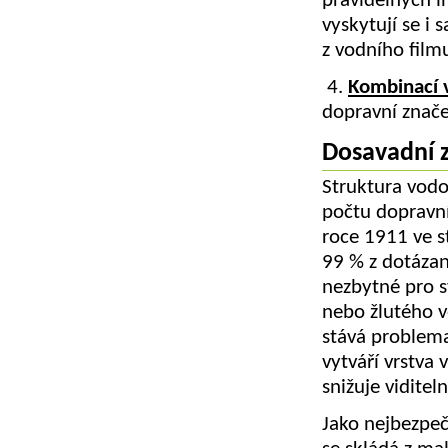
pravidelných i
vyskytují se i 
z vodního film
4.
Kombinací 
dopravní znač
Dosavadní z
Struktura vodo
počtu dopravn
roce 1911 ve s
99 % z dotázan
nezbytné pro s
nebo žlutého v
stává problema
vytváří vrstva 
snižuje vidite
Jako nejbezpečn