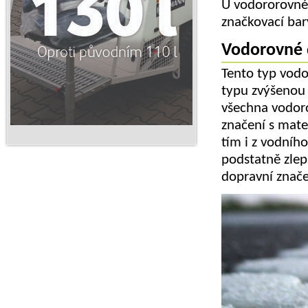
U vodororovnéh
značkovací bar
Vodorovné d
Tento typ vodo
typu zvýšenou 
všechna vodoro
značení s mate
tím i z vodního
podstatně zlep
dopravní znače