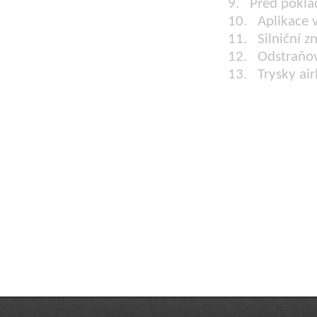
9. Před poklá
10. Aplikace 
11. Silniční zn
12. Odstraňov
13.
Trysky air