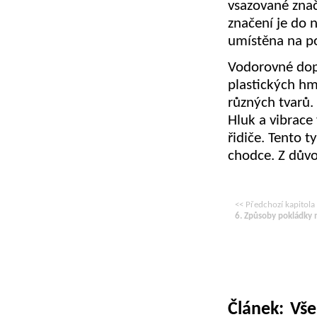
vsazované znač
značení je do 
umístěna na p
Vodorovné dopr
plastických hm
různých tvarů.
Hluk a vibrace 
řidiče. Tento 
chodce. Z dův
<< Předchozí kapitola
6. Způsoby pokládky 
Článek: Vš