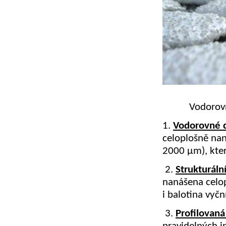
Vodorovn
1.
Vodorovné d
celoplošně nan
2000 µm), kter
2.
Strukturáln
nanášena celo
i balotina vyčn
3.
Profilovan