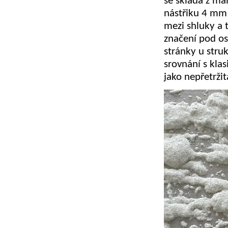
se skládá z ma
nástřiku 4 mm 
mezi shluky a t
značení pod os
stránky u stru
srovnání s kl
jako nepřetržit