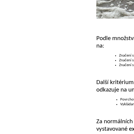
Podle množstv
na:
Značení 
Značení s
Značení 
Další kritérium
odkazuje na um
Povrchov
Vykládan
Za normálních 
vystavované ex