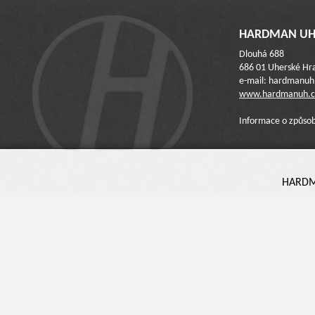
HARDMAN UH 
Dlouhá 688
686 01 Uherské Hra
e-mail: hardmanu
www.hardmanuh.c
Informace o způsob
HARDMA