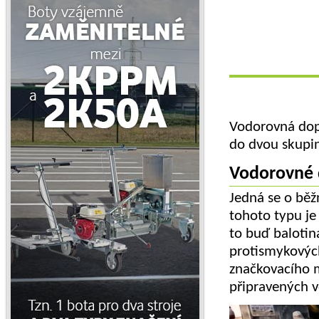
Vodorovná dopr
do dvou skupi
Vodorovné d
Jedná se o běž
tohoto typu je
to buď balotin
protismykových
značkovacího m
připravených 