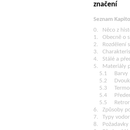
značení
Seznam Kapito
0. Něco z his
1. Obecně o s
2. Rozdělení s
3. Charakteri
4. Stálé a př
5. Materiály 
5.1 Barvy
5.2 Dvouko
5.3 Termop
5.4 Předem p
5.5 Retrore
6. Způsoby po
7. Typy vodor
8. Požadavky 