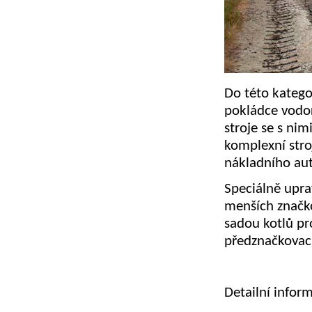
Do této katego
pokládce vodor
stroje se s ni
komplexní stro
nákladního aut
Speciálně upra
menších značko
sadou kotlů pr
předznačkovac
Detailní info