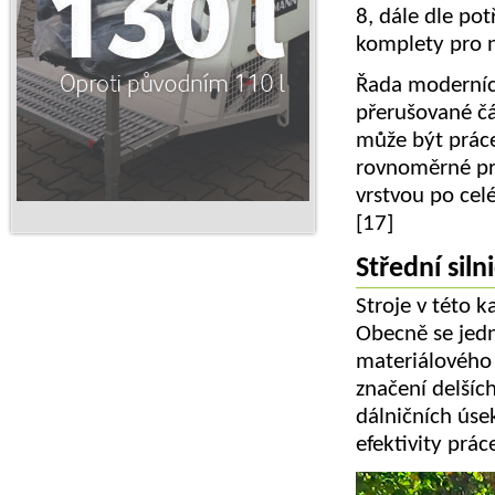
8, dále dle pot
komplety pro n
Řada moderníc
přerušované čá
může být práce 
rovnoměrné pro
vrstvou po cel
[17]
Střední siln
Stroje v této k
Obecně se jedn
materiálového 
značení delších
dálničních úsek
efektivity prác