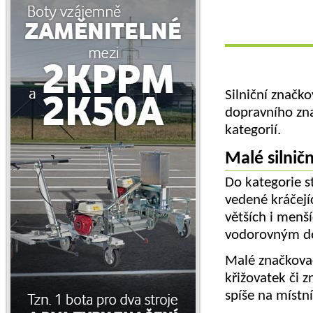
Silniční značk
dopravního zna
kategorií.
Malé silničn
Do kategorie s
vedené kráčejíc
větších i menší
vodorovným d
Malé značkovac
křižovatek či 
spíše na místn