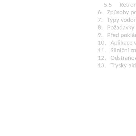
5.5 Retrore
6. Způsoby po
7. Typy vodor
8. Požadavky 
9. Před poklá
10. Aplikace 
11. Silniční zn
12. Odstraňov
13.
Trysky air