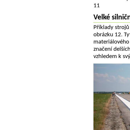
11
Velké silnič
Příklady stroj
obrázku 12. Ty
materiálového 
značení delších 
vzhledem k svý