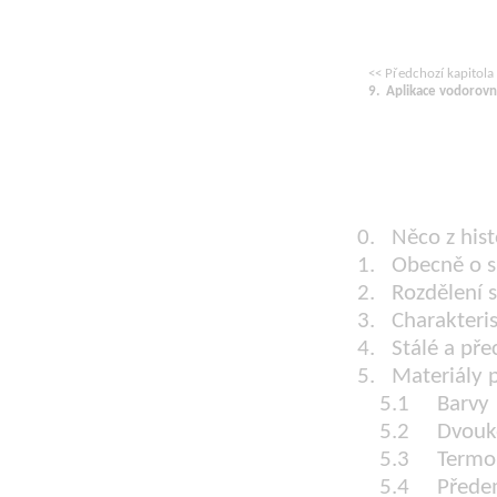
<< Předchozí kapitola
9.
Aplikace vodorovn
0. Něco z his
1. Obecně o s
2. Rozdělení s
3. Charakteri
4. Stálé a př
5. Materiály 
5.1 Barvy
5.2 Dvouko
5.3 Termop
5.4 Předem p