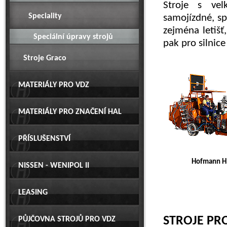
Stroje s vel
Speciality
samojízdné, sp
zejména letišť
Speciální úpravy strojů
pak pro silnice 
Stroje Graco
MATERIÁLY PRO VDZ
MATERIÁLY PRO ZNAČENÍ HAL
PŘÍSLUŠENSTVÍ
Hofmann H 
NISSEN - WENIPOL II
LEASING
STROJE PR
PŮJČOVNA STROJŮ PRO VDZ