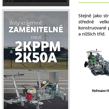
Stejně jako st
středně vel
konstruované pr
a nižších tříd.
Hofmann H 