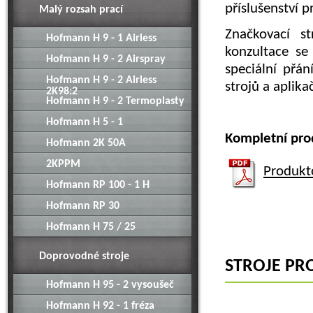
příslušenství p
Malý rozsah prací
Značkovací s
Hofmann H 9 - 1 Airless
konzultace s
Hofmann H 9 - 2 Airspray
speciální přá
Hofmann H 9 - 2 Airless
strojů a aplika
2K98:2
Hofmann H 9 - 2 Termoplasty
Hofmann H 5 - 1
Kompletní pro
Hofmann 2K 50A
2KPPM
Produkt
Hofmann RP 100 - 1 H
Hofmann RP 30
Hofmann H 75 / 25
Doprovodné stroje
STROJE PR
Hofmann H 95 - 2 vysoušeč
Hofmann H 92 - 1 fréza