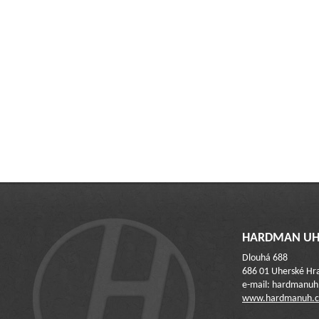
HARDMAN UH 
Dlouhá 688
686 01 Uherské Hra
e-mail: hardmanu
www.hardmanuh.c