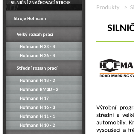
SILNIČNÍ ZNAČKOVACÍ STROJE
Produkty
>
S
Stroje Hofmann
SILNI
Velký rozsah prací
Hofmann H 33 - 4
Hofmann H 26 - 4
Střední rozsah prací
Hofmann H 18 - 2
Hofmann RM3D - 2
Hofmann H 17
Výrobní prog
Hofmann H 16 - 3
střední a velk
Hofmann H 11 - 1
automobily. K
Hofmann H 10 - 2
vysoušecí a fré