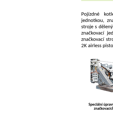
Pojízdné kot
jednotkou, zn
stroje s dělen
značkovací je
značkovací str
2K airless pist
Speciální úpravy
značkovacích