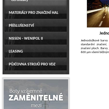
Certifikáty
MATERIÁLY PRO ZNAČENÍ HAL
PŘÍSLUŠENSTVÍ
Jedno
NISSEN - WENIPOL II
Jednosložkové barv
standardní značení, 
značení ploch. Barvy 
LEASING
600 µm všemi běžnými
PŮJČOVNA STROJŮ PRO VDZ