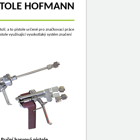
STOLE HOFMANN
tolí, a to pistole určené pro značkovací práce
stole využívající vysokotlaký systém značení