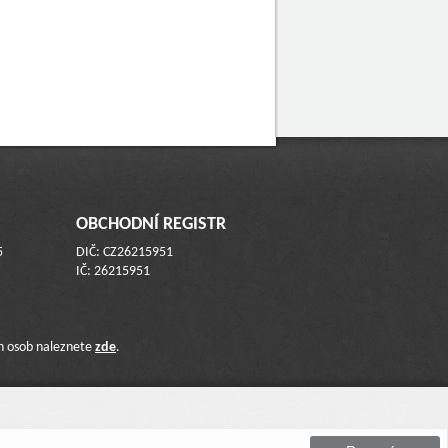
OBCHODNÍ REGISTR
5
DIČ: CZ26215951
IČ: 26215951
ch osob naleznete
zde
.