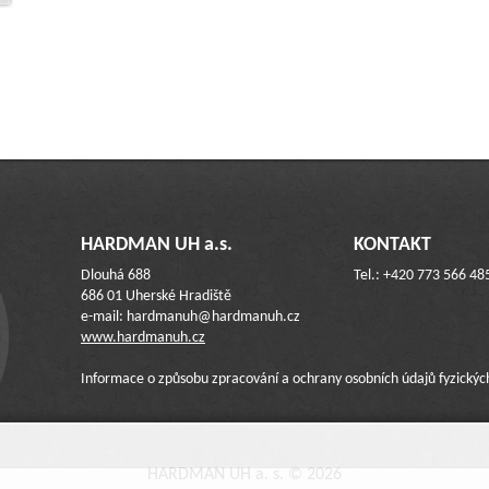
HARDMAN UH a.s.
KONTAKT
Dlouhá 688
Tel.: +420 773 566 48
686 01 Uherské Hradiště
e-mail: hardmanuh@hardmanuh.cz
www.hardmanuh.cz
Informace o způsobu zpracování a ochrany osobních údajů fyzický
HARDMAN UH a. s. © 2026