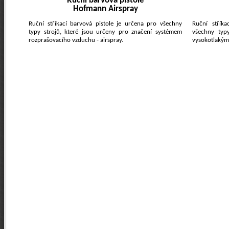
Ruční barvová pistole
Hofmann Airspray
Ruční stříkací barvová pistole je určena pro všechny
Ruční stříka
typy strojů, které jsou určeny pro značení systémem
všechny typy
rozprašovacího vzduchu - airspray.
vysokotlakým