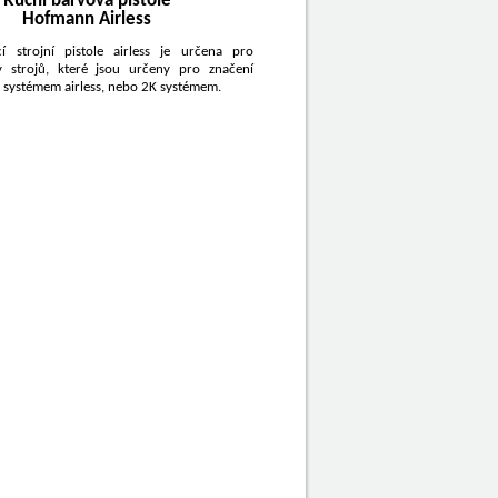
Ruční barvová pistole
Hofmann Airless
cí strojní pistole airless je určena pro
 strojů, které jsou určeny pro značení
 systémem airless, nebo 2K systémem.