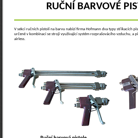
RUČNÍ BARVOVÉ PI
V sekci ručních pistolí na barvu nabízí firma Hofmann dva typy stříkacích pis
určené v kombinaci se stroji využívající systém rozprašovácího vzduchu, a pi
airless.