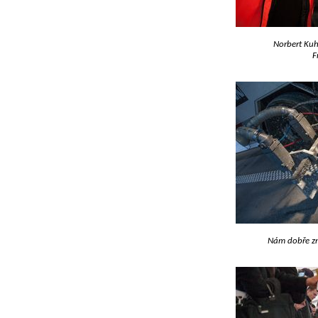
Norbert Kuh
F
Nám dobře zn