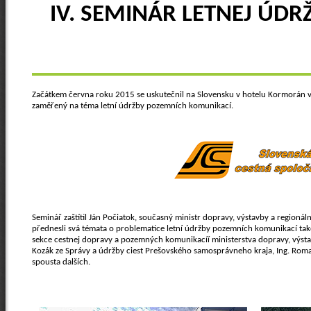
IV. SEMINÁR LETNEJ ÚD
Začátkem června roku 2015 se uskutečnil na Slovensku v hotelu Kormorán v 
zaměřený na téma letní údržby pozemních komunikací.
Seminář zaštítil Ján Počiatok, současný ministr dopravy, výstavby a regioná
přednesli svá témata o problematice letní údržby pozemních komunikací také
sekce cestnej dopravy a pozemných komunikacíí ministerstva dopravy, výstav
Kozák ze Správy a údržby ciest Prešovského samosprávneho kraja, Ing. Roma
spousta dalších.