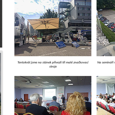
Tentokrát jsme na stánek přivezli tři malé značkovací
Na semináři 
stroje