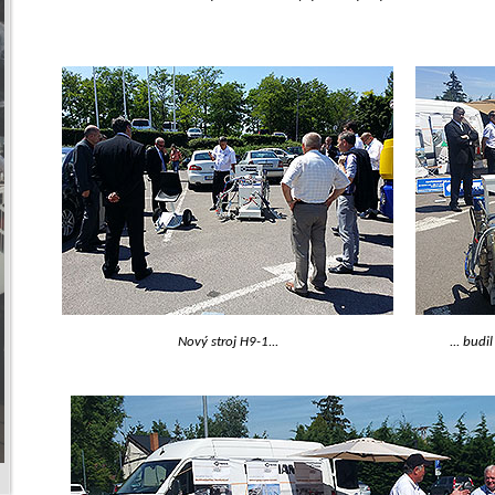
Nový stroj H9-1...
... bud