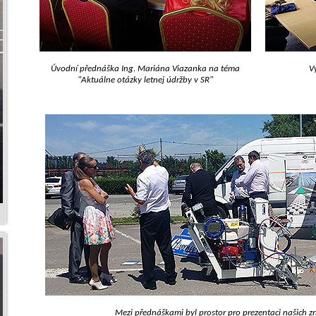
Úvodní přednáška Ing. Mariána Viazanka na téma
V
"Aktuálne otázky letnej údržby v SR"
Mezi přednáškami byl prostor pro prezentaci našich z