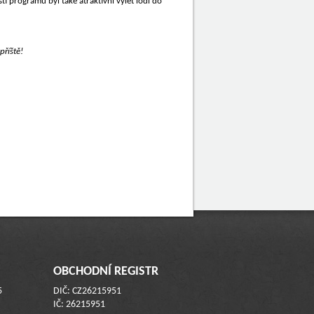
í programu byl také atraktivní výlet lodí do
příště!
OBCHODNÍ REGISTR
5
DIČ: CZ26215951
IČ: 26215951