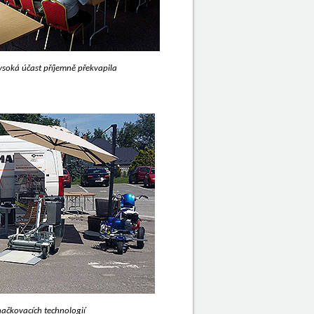
ysoká účast příjemně překvapila
načkovacích technologií