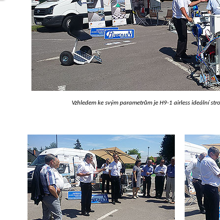
Vzhledem ke svým parametrům je H9-1 airless ideální str