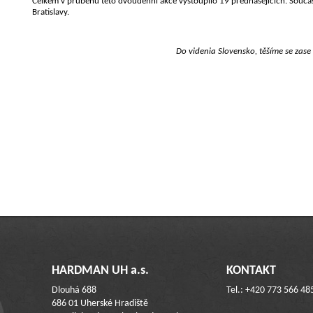
Celkem v průběhu této dvoudenní akce vystoupilo 19 přednášejících. Součást
Bratislavy.
Do videnia Slovensko, těšíme se zase 
HARDMAN UH a.s.
KONTAKT
Dlouhá 688
Tel.: +420 773 566 48
686 01 Uherské Hradiště