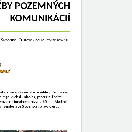
RŽBY POZEMNÝCH
KOMUNIKÁCIÍ
Šamoríně - Čilistově v pořadí čtvrtý seminář
lneho rozvoja Slovenské republiky. Kromě něj
 Mgr. Michal Halabica, generální ředitel
by a regionálneho rozvoja SR, Ing. Vladimír
n Žembera ze Slovenské správy ciest a