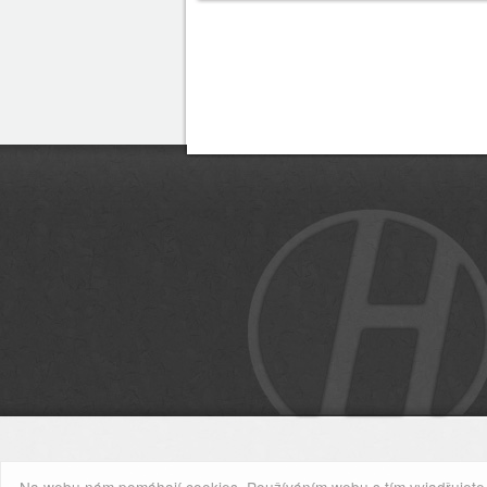
Na webu nám pomáhají cookies. Používáním webu s tím vyjadřujete