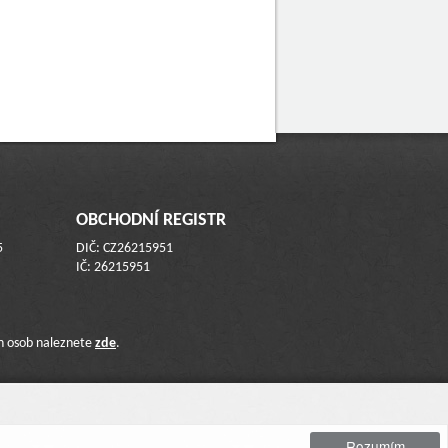
OBCHODNÍ REGISTR
5
DIČ: CZ26215951
IČ: 26215951
ch osob naleznete
zde
.
Rozumím