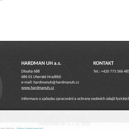
HARDMAN UH a.s.
KONTAKT
Dlouhá 688
Tel.: +420 773 566 48
686 01 Uherské Hradiště
e-mail: hardmanuh@hardmanuh.cz
www.hardmanuh.cz
Informace o způsobu zpracování a ochrany osobních údajů fyzický
HARDMAN UH a. s. © 2026
 souhlas.
Více informací.