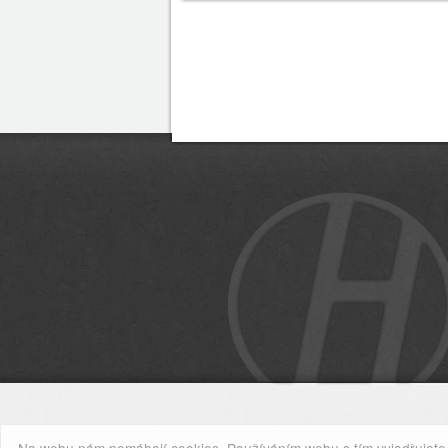
Na webu nám pomáhají cookies. Používáním webu s tím vyjadřujete