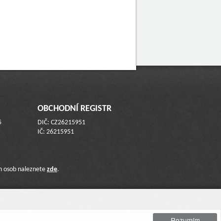
OBCHODNÍ REGISTR
5
DIČ: CZ26215951
IČ: 26215951
ch osob naleznete
zde
.
Rozumím