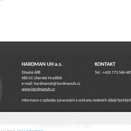
HARDMAN UH a.s.
KONTAKT
Dlouhá 688
Tel.: +420 773 566 48
686 01 Uherské Hradiště
e-mail: hardmanuh@hardmanuh.cz
www.hardmanuh.cz
Informace o způsobu zpracování a ochrany osobních údajů fyzický
HARDMAN UH a. s. © 2026
 souhlas.
Více informací.