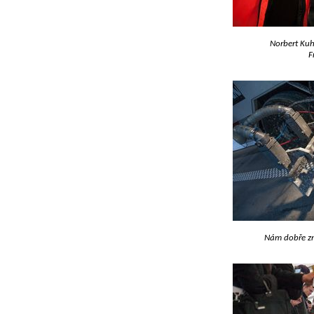
Norbert Kuh
F
Nám dobře zn